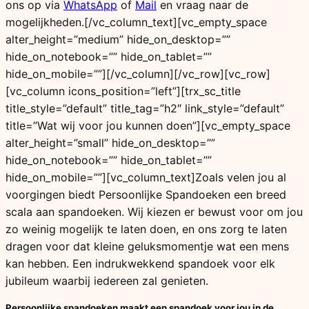
ons op via
WhatsApp
of
Mail
en vraag naar de
mogelijkheden.[/vc_column_text][vc_empty_space
alter_height=”medium” hide_on_desktop=””
hide_on_notebook=”” hide_on_tablet=””
hide_on_mobile=””][/vc_column][/vc_row][vc_row]
[vc_column icons_position=”left”][trx_sc_title
title_style=”default” title_tag=”h2″ link_style=”default”
title=”Wat wij voor jou kunnen doen”][vc_empty_space
alter_height=”small” hide_on_desktop=””
hide_on_notebook=”” hide_on_tablet=””
hide_on_mobile=””][vc_column_text]Zoals velen jou al
voorgingen biedt Persoonlijke Spandoeken een breed
scala aan spandoeken. Wij kiezen er bewust voor om jou
zo weinig mogelijk te laten doen, en ons zorg te laten
dragen voor dat kleine geluksmomentje wat een mens
kan hebben. Een indrukwekkend spandoek voor elk
jubileum waarbij iedereen zal genieten.
Persoonlijke spandoeken maakt een spandoek voor jou in de